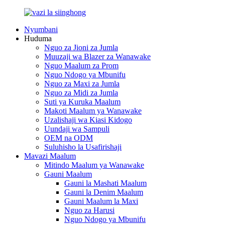
Nyumbani
Huduma
Nguo za Jioni za Jumla
Muuzaji wa Blazer za Wanawake
Nguo Maalum za Prom
Nguo Ndogo ya Mbunifu
Nguo za Maxi za Jumla
Nguo za Midi za Jumla
Suti ya Kuruka Maalum
Makoti Maalum ya Wanawake
Uzalishaji wa Kiasi Kidogo
Uundaji wa Sampuli
OEM na ODM
Suluhisho la Usafirishaji
Mavazi Maalum
Mitindo Maalum ya Wanawake
Gauni Maalum
Gauni la Mashati Maalum
Gauni la Denim Maalum
Gauni Maalum la Maxi
Nguo za Harusi
Nguo Ndogo ya Mbunifu