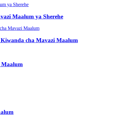
avazi Maalum ya Sherehe
i | Kiwanda cha Mavazi Maalum
u Maalum
aalum