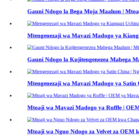
Gauni Ndogo la Bega Moja Maalum | Mto
Mtengenezaji wa Mavazi Madogo ya Kiang
Gauni Ndogo la Kujitengenezea Mabega M
Mtengenezaji wa Mavazi Madogo ya Satin
Mtoaji wa Mavazi Madogo ya Ruffle | OEM
Mtoaji wa Nguo Ndogo za Velvet za OEM 