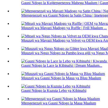
Gauni Ndogo la Kujitengenezea Mabega Maalum | Gaun
Mtengenezaji wa Gauni Ndogo la Satin China | Imetenge
Muuzaji wa Mavazi Madogo ya Ruffle | Frill Maalum ...
Muuzaji wa Mavazi Madogo ya Velvet ya OEM kwa Anas
Muuzaji wa Nguo Ndogo za Pambo kwa ajili ya Nguo M
Gauni Ndogo la Lace la Kibinafsi | Dream Maalum...
Muuzaji wa Gauni Ndogo la Maua ya Bluu Maalum
Gauni Ndogo la Kuzuia Lebo ya Kibinafsi
Mtengenezaji wa Gauni Ndogo la Maua Maalum