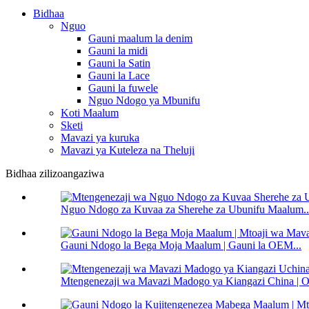
Bidhaa
Nguo
Gauni maalum la denim
Gauni la midi
Gauni la Satin
Gauni la Lace
Gauni la fuwele
Nguo Ndogo ya Mbunifu
Koti Maalum
Sketi
Mavazi ya kuruka
Mavazi ya Kuteleza na Theluji
Bidhaa zilizoangaziwa
Nguo Ndogo za Kuvaa za Sherehe za Ubunifu Maalum..
Gauni Ndogo la Bega Moja Maalum | Gauni la OEM...
Mtengenezaji wa Mavazi Madogo ya Kiangazi China | 