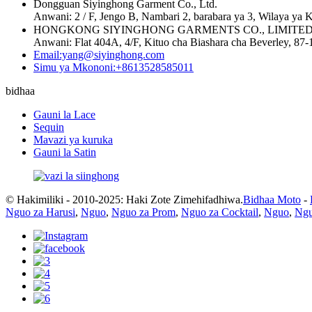
Dongguan Siyinghong Garment Co., Ltd.
Anwani: 2 / F, Jengo B, Nambari 2, barabara ya 3, Wilaya y
HONGKONG SIYINGHONG GARMENTS CO., LIMITE
Anwani: Flat 404A, 4/F, Kituo cha Biashara cha Beverley, 
Email:yang@siyinghong.com
Simu ya Mkononi:+8613528585011
bidhaa
Gauni la Lace
Sequin
Mavazi ya kuruka
Gauni la Satin
© Hakimiliki - 2010-2025: Haki Zote Zimehifadhiwa.
Bidhaa Moto
-
Nguo za Harusi
,
Nguo
,
Nguo za Prom
,
Nguo za Cocktail
,
Nguo
,
Ngu