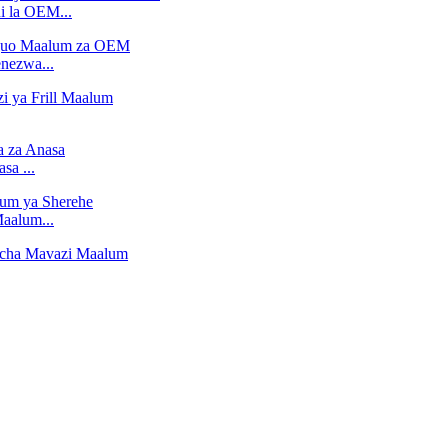
i la OEM...
nezwa...
a ...
aalum...