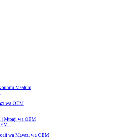
.
OEM...