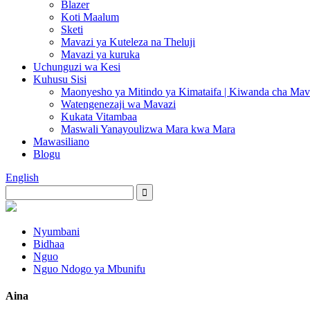
Blazer
Koti Maalum
Sketi
Mavazi ya Kuteleza na Theluji
Mavazi ya kuruka
Uchunguzi wa Kesi
Kuhusu Sisi
Maonyesho ya Mitindo ya Kimataifa | Kiwanda cha Ma
Watengenezaji wa Mavazi
Kukata Vitambaa
Maswali Yanayoulizwa Mara kwa Mara
Mawasiliano
Blogu
English
Nyumbani
Bidhaa
Nguo
Nguo Ndogo ya Mbunifu
Aina