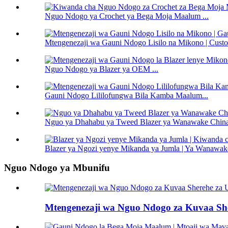
Nguo Ndogo ya Crochet ya Bega Moja Maalum ...
Mtengenezaji wa Gauni Ndogo Lisilo na Mikono | Custo
Nguo Ndogo ya Blazer ya OEM ...
Gauni Ndogo Lililofungwa Bila Kamba Maalum...
Nguo ya Dhahabu ya Tweed Blazer ya Wanawake China 
Blazer ya Ngozi yenye Mikanda ya Jumla | Ya Wanawake
Nguo Ndogo ya Mbunifu
Mtengenezaji wa Nguo Ndogo za Kuvaa Sh