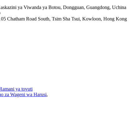
a Kaskazini ya Viwanda ya Botou, Dongguan, Guangdong, Uchina
D
87-105 Chatham Road South, Tsim Sha Tsui, Kowloon, Hong Kong
Ramani ya tovuti
o za Wageni wa Harusi
,